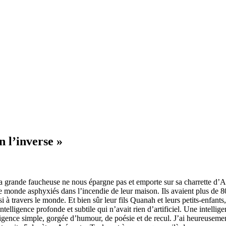
n l’inverse »
la grande faucheuse ne nous épargne pas et emporte sur sa charrette d’
 monde asphyxiés dans l’incendie de leur maison. Ils avaient plus de 
 à travers le monde. Et bien sûr leur fils Quanah et leurs petits-enfan
elligence profonde et subtile qui n’avait rien d’artificiel. Une intellig
lligence simple, gorgée d’humour, de poésie et de recul. J’ai heureusem