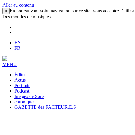
Aller au contenu
En poursuivant votre navigation sur ce site, vous acceptez l’utilisa
×
Des mondes de musiques
EN
FR
MENU
Édito
Actus
Portraits
Podcast
Images de Sons
chroniques
GAZETTE des FACTEUR.E.S