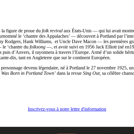
la figure de proue du
folk revival
aux États-Unis — qui lui avait montr
ommé le ‘chantre des Appalaches’ — découvert à Portland par l’interm
immy Rodgers, Hank Williams, et Uncle Dave Macon — les premières gra
 le ‘chantre du
folksong
—, et avoir suivi en 1956 Jack Elliott (né en1
puis d’Anvers, il rayonnera à travers l’Europe. Armé d’un solide hérita
ante-dix, tant en Angleterre que sur le continent Européen.
 personnage devenu légendaire, né à Portland le 27 novembre 1925, un an
I Was Born in Portland Town’
dans la revue
Sing Out,
sa célèbre chanso
Inscrivez-vous à notre lettre d'information