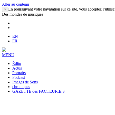
Aller au contenu
En poursuivant votre navigation sur ce site, vous acceptez l’utilisa
×
Des mondes de musiques
EN
FR
MENU
Édito
Actus
Portraits
Podcast
Images de Sons
chroniques
GAZETTE des FACTEUR.E.S