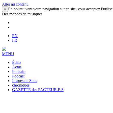
Aller au contenu
En poursuivant votre navigation sur ce site, vous acceptez l’utilisa
×
Des mondes de musiques
EN
FR
MENU
Édito
Actus
Portraits
Podcast
Images de Sons
chroniques
GAZETTE des FACTEUR.E.S