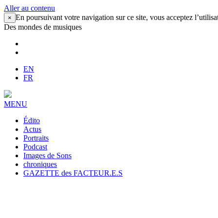
Aller au contenu
En poursuivant votre navigation sur ce site, vous acceptez l’utilisa
×
Des mondes de musiques
EN
FR
MENU
Édito
Actus
Portraits
Podcast
Images de Sons
chroniques
GAZETTE des FACTEUR.E.S