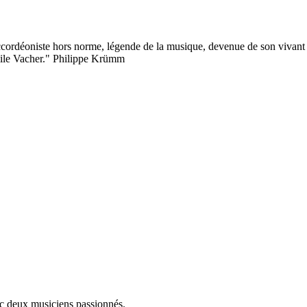
ccordéoniste hors norme, légende de la musique, devenue de son vivant 
mile Vacher." Philippe Krümm
ec deux musiciens passionnés.