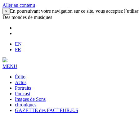
Aller au contenu
En poursuivant votre navigation sur ce site, vous acceptez l’utilisa
×
Des mondes de musiques
EN
FR
MENU
Édito
Actus
Portraits
Podcast
Images de Sons
chroniques
GAZETTE des FACTEUR.E.S