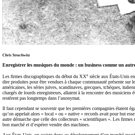
Chris Strachwitz
Enregistrer les musiques du monde : un business comme un autre
e
Les firmes discographiques du début du XX
siècle aux États-Unis en
dire produites pour être vendues à chaque communauté présente sur le 
américaines, les séries juives, scandinaves, grecques, tchèques, itali
chargés de lourds enregistreurs, allaient à la rencontre des musiciens 
restèrent pas longtemps dans l’anonymat.
Il faut cependant se souvenir que les premières compagnies étaient éga
qu’on appelait alors « local » ou « native » records avait pour but ess
autre démarche que celle des collecteurs « scientifiques ». Les firmes n
bon marché et d’espérer vendre des machines.
Aux
É
tats-Unis, on assiste donc au développement d’un marché quasi 