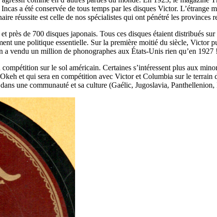
 Incas a été conservée de tous temps par les disques Victor. L’étrange mu
inaire réussite est celle de nos spécialistes qui ont pénétré les province
et près de 700 disques japonais. Tous ces disques étaient distribués sur
ent une politique essentielle. Sur la première moitié du siècle, Victor p
 On a vendu un million de phonographes aux
É
tats-Unis rien qu’en 1927 
mpétition sur le sol américain. Certaines s’intéressent plus aux minor
keh et qui sera en compétition avec Victor et Columbia sur le terrain d
és dans une communauté et sa culture (Gaélic, Jugoslavia, Panthellenion