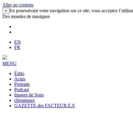
Aller au contenu
En poursuivant votre navigation sur ce site, vous acceptez l’utilisa
×
Des mondes de musiques
EN
FR
MENU
Édito
Actus
Portraits
Podcast
Images de Sons
chroniques
GAZETTE des FACTEUR.E.S