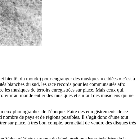
(et bientôt du monde) pour engranger des musiques « ciblées » c’est à
utés blanches du sud, les race records pour les communautés afro-
c les musiques de terroirs enregistrées sur place. Mais ceux qui,
 découvrir au monde entier des musiques et surtout des musiciens qui ne
s fameux phonographes de l’époque. Faire des enregistrements de ce
d nombre de pays et de régions possibles. Il s’agit donc d’une tout
strer sur place, à très bon compte, permettait de vendre des disques très
oice of Victor, organe du label, écrit que les spécialistes de la