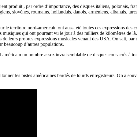
t produit , par ordre d’importance, des disques italiens, polonais, franç
végiens, slovènes, roumains, hollandais, danois, arméniens, albanais, tu
ur le territoire nord-américain ont aussi été toutes ces expressions des
musiques qui ont pourtant vu le jour à des milliers de kilomètres de l
s de leurs propres expressions musicales venant des USA. On sait, par e
our beaucoup d’autres populations.
 sol américain un nombre assez invraisemblable de disques consacrés à to
 sillonner les pistes américaines bardés de lourds enregistreurs. On a s