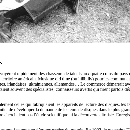
.
voyèrent rapidement des chasseurs de talents aux quatre coins du pays 
territoire américain. Musique old time (ou hillbilly) pour les communa
ennes, irlandaises, ukrainiennes, allemandes… Le commerce démarrait ave
étaient souvent des spécialistes, connaisseurs avertis qui firent parfois
lement celles qui fabriquaient les appareils de lecture des disques, le
entiel de développer la demande de lecteurs de disques dans le plus gran
e cherchaient pas l’étude scientifique ni la découverte altruiste. Enregi
agressif comme en d’autres parties du monde. En 1923, le magazine The V